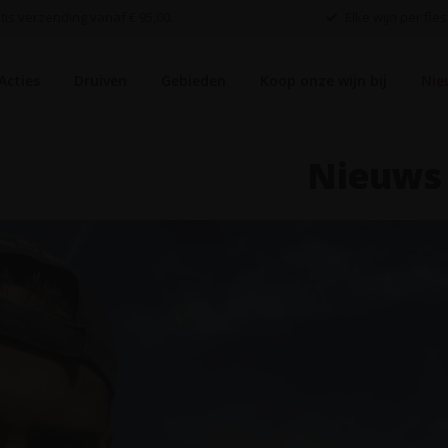
is verzending vanaf € 95,00.
Elke wijn per fles
Acties
Druiven
Gebieden
Koop onze wijn bij
Nie
Nieuws