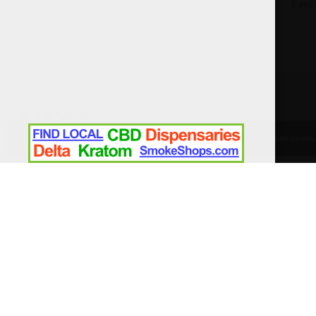
Wij slaan cooki
Italiaanse wijnen van topkwaliteit!
Telefoon
+31-(0)6-47888757
Mail
info@eckenmaurick.nl