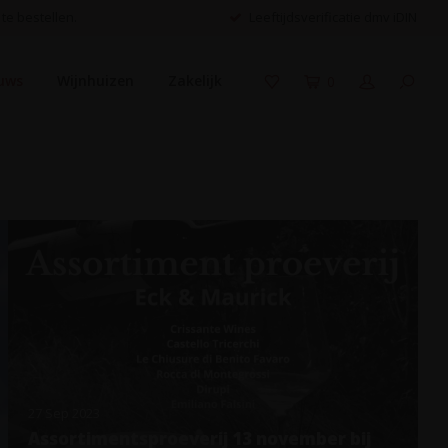
 te bestellen.
Leeftijdsverificatie dmv iDIN
uws
Wijnhuizen
Zakelijk
0
27 Sep 2023
Assortimentsproeverij 13 november bij