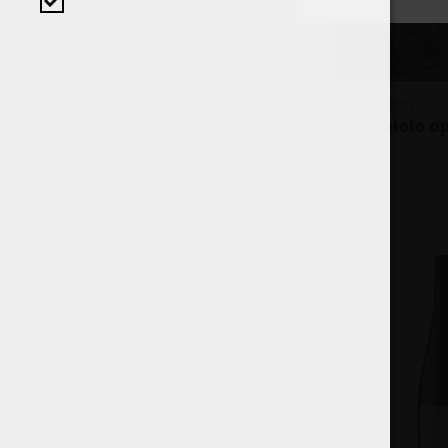
Crissante Wines
Dolcetto
Italo Cescon
la visciola
lazio
Madre 2017
montalcino
12 Dec 2021
Nebbiolo op 
Nebbiolo
Opwindendste wijn 2021
Piemonte
Rocca di Montegrossi
rosso
Tabarrini
Toscane
Vaste klantenkorting
Witte Wijn