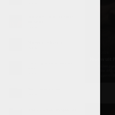
Bekijken
Giampaolo Tabarrini, pazzo
geniale!!!
Bekijken
Nieuws uit Piëmonte
Bekijken
04 Mar 2024
Nieuw uit 
Toch nog iets speciaals met
Een nieuwe prod
kerst
voor witte druiv
Bekijken
braakliggende pl
Nebbiolo op z'n best...
Bekijken
2 Nebbiolo's van wijngaarden