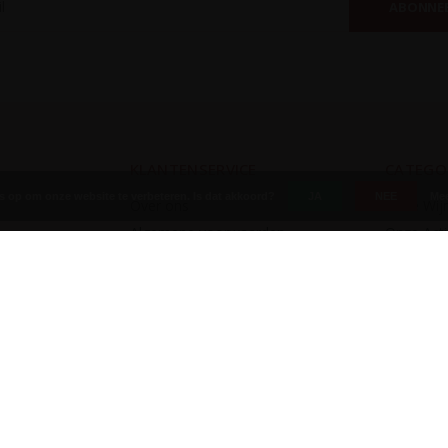
ABONNE
KLANTENSERVICE
CATEGO
es op om onze website te verbeteren. Is dat akkoord?
JA
NEE
Mee
Over ons
Onze Wij
Algemene voorwaarden
Onze Acti
Betaalmethoden
Druiven
Leeftijdsverificatie met iDIN
Gebieden
Disclaimer
Koop onze
Privacy Policy
Verzenden & retourneren
Klantenservice
Sitemap