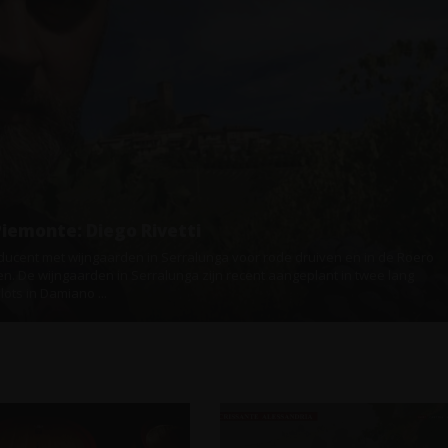
Piemonte: Diego Rivetti
ucent met wijngaarden in Serralunga voor rode druiven en in de Roero
en. De wijngaarden in Serralunga zijn recent aangeplant in twee lang
ots in Damiano ...