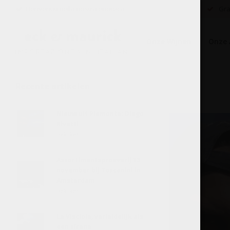
Benvenuti nella nostra enoteca...
Grat
Onze Wijnen
Onze 
Recente artikelen
Nieuw uit Piemonte: Diego
Rivetti
Bekijken
Assortimentsproeverij 13
november bij Toscanini in
Amsterdam
Bekijken
La Visciola, verleidelijk als
een sirene