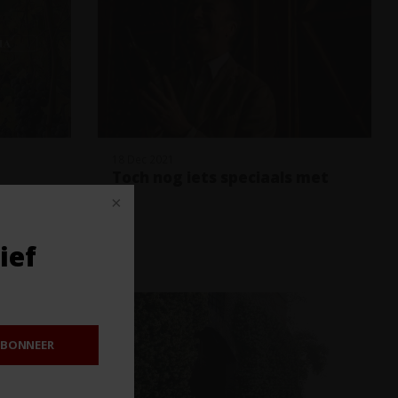
18 Dec 2021
Toch nog iets speciaals met
kerst
ief
BONNEER