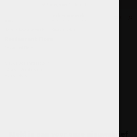
Elke wijn per fles te bestellen.
0
MENU
Home
Koop onze wijn bij
Restaurant Flore
Restaurant Flore
Restaurant Flore
Nieuwe Doelenstraat 2-14
1012 CP Amsterdam
Home - Flore
Meld je aan voor onze nieuwsbrief