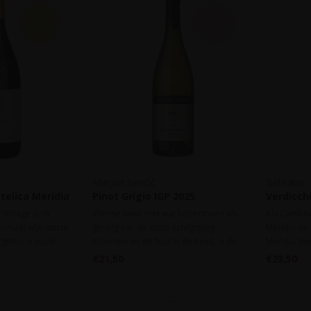
Marjan Simčič
Belisario
telica Meridia
Pinot Grigio IGP 2025
Verdicch
DOC 202
intage is, is
Intense kleur met wat kopertonen als
Als Cambrug
enmaal wijn wordt
gevolg van de korte schilgisting.
Meridia de
rgeten in oude
Bloemen en wit fruit in de neus, in de
Meridia twe
ot een optimale
mond vol en zacht met voldoende
betonnen t
€21,50
€23,50
 aroma-profiel te
frisheid.
tertiarisat
en smaak hebben
komen. Zou
idia smaken.
dan zou hij