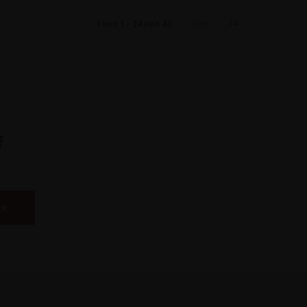
24
Toon 1 - 24 van 43
Toon:
f
ER