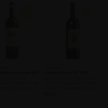
alsini
Pietracupa
 Bianco Via Aurelia DOC
Campania Fiano IGT 2022
 80% en Verdicchio
Fiano uit Monfredane, het Montrachet
 samen. Een klein deel rijpt
van de Fiano. Hoog in de zuren en zeer
scheiden in alcohol, vol van
mineraal. Een wijn waar weinig mensen
ur, frisse ziltige dronk.
heel heel veel plezier aan beleven. (we
€27,50
krijgen er nooit zoveel....)