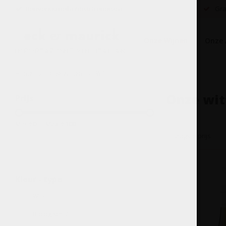
Benvenuti nella nostra enoteca...
Grat
Onze Wijnen
Onze 
Home
Onze Wijnen
Wit
Onze wit
Prijs
Min: €
0
Max: €
100
Laagste prijs
Kleur - type
Wit
(43)
Biologisch
(23)