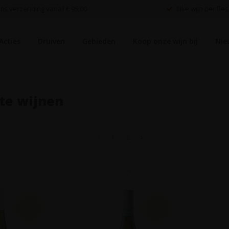
is verzending vanaf € 95,00.
Elke wijn per fles
Acties
Druiven
Gebieden
Koop onze wijn bij
Nie
te wijnen
1
2