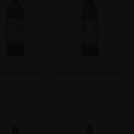
i
Centopassi
iliane Grillo Rocce di
Terre Siciliane Catarratto Terre
onga IGT 2024
Rosse di Giabbascio IGT 2024
ru Rocce di Pietra Longa, ligt
Onze favoriete wijn van Centopassi: de
t van Monleale op ongeveer
Catarratto Terre Rosse di Giabbascio
boven zeeniveau. De wijn
vanwege de stuivende neus vol tropisch
edium intesiteit, maar neemt
fruit als ananas, perzik en bergamot en
€17,50
t in de afdronk.
dan de ongelooflijke spanning in de
mond. Frisse zuren en haast zilte
afdronk.