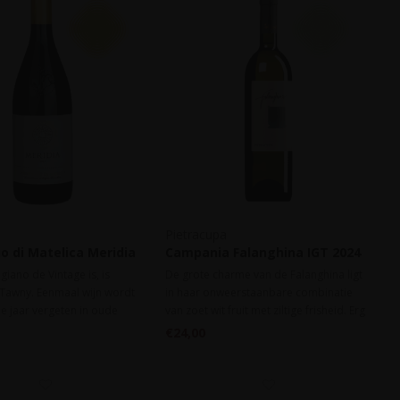
Pietracupa
io di Matelica Meridia
Campania Falanghina IGT 2024
4
iano de Vintage is, is
De grote charme van de Falanghina ligt
 Tawny. Eenmaal wijn wordt
in haar onweerstaanbare combinatie
e jaar vergeten in oude
van zoet wit fruit met ziltige frisheid. Erg
anks om tot een optimale
lekker voor de betere borrel.
€24,00
ie van het aroma-profiel te
 een steen smaak hebben
 naar Meridia smaken.