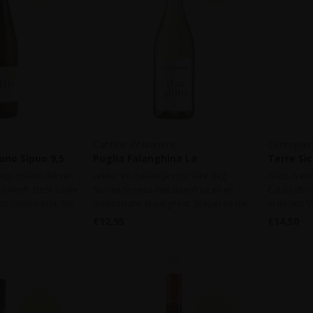
Cantine Polvanera
Centopass
iano Sipuo 9,5
Puglia Falanghina La
Terre Sic
Marchesana IGT 2025
2025
 wijn maken die van
Lekker en makkelijk voor elke dag.
Giato is ee
hol heeft. Deze cuvée
Stuivende neus met steenfruit en en
Catarratto
 (piwi) is licht, fris
mediterrane kruidigheid. Soepel en rijk.
in de Iato V
9,5% alcohol.
voor zoet f
€12,95
€14,50
Catarratto 
Perfect als 