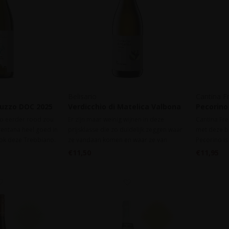
Belisario
Cantina F
ruzzo DOC 2025
Verdicchio di Matelica Valbona
Pecorino 
DOC 2025
2025
zo eerder rood zou
Er zijn maar weinig wijnen in deze
Cantina Fre
rentana heel goed in
prijsklasse die zo duidelijk zeggen waar
met deze bi
ook deze Trebbiano.
ze vandaan komen en waar ze van
Pecorino is
ogeel. De neus is
gemaakt zijn. Dit is er een van, makkelijk
deze prijsk
€11,50
€11,95
ints van witte
maar karakteristiek.
zik