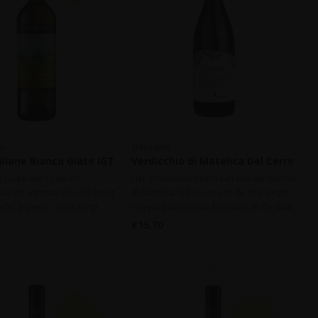
i
Belisario
iliane Bianco Giato IGT
Verdicchio di Matelica Del Cerro
DOC 2025
n cuvée van Grillo en
Het schoolvoorbeeld van een Verdicchio
 van de wijngaarden die hoog
di Matelica. Dit is een van de drie single-
allei groeien. Grillo zorgt
vineyard wijnen van Belisario. In de Slow
ruit en een volle smaak, de
Wine 2023 gids uitgeroepen tot Vino
€15,70
geeft energie en frisheid.
Quotidiano!
huiswijn of aperitief..
'Giovane, fresco, utile a rendere
piacevole ogni occasione!'.