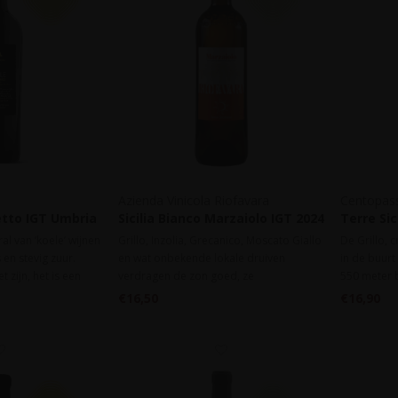
Azienda Vinicola Riofavara
Centopass
etto IGT Umbria
Sicilia Bianco Marzaiolo IGT 2024
Terre Sic
Pietra L
ral van ‘koele’ wijnen
Grillo, Inzolia, Grecanico, Moscato Giallo
De Grillo, c
en stevig zuur.
en wat onbekende lokale druiven
in de buur
t zijn, het is een
verdragen de zon goed, ze
550 meter 
en heel warm gebied.
verschrompelen niet, behouden hun sap
heeft een m
€16,50
€16,90
echetto van Cenci is
en frisheid. Zo ook de Marzaiolo:
haar momen
ijn met sappigheid
citroen, fruit en een briesje zeewind, gul,
vol sap en een lange zilte finale.