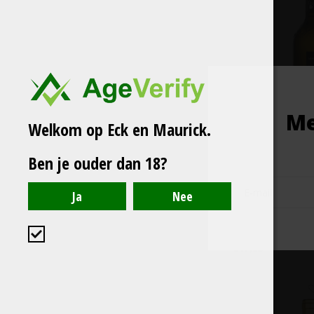
Me
Welkom op Eck en Maurick.
Ben je ouder dan 18?
Cantine Polvaner
Puglia Verdeca 
Oranje-wijn! Wit gem
Bloemen en gedroogd
vol, sappig en zacht
€17,95