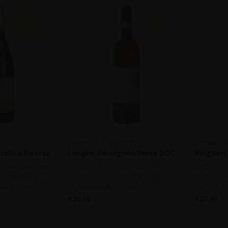
Comm. G.B. Burlotto
Emiliano F
telica Riserva
Langhe Sauvignon Dives DOC
Bolgheri
OCG 2022
2024
2025
 paradepaard van
De Dives vergist en rijpt op hout.
Vermentino
 vroeger gepaard met
Burlotto zou Burlotto echter niet zijn als
fermenteren
out, tegenwoordig
dit zich uitdrukte in houtaroma's. Het
op hout. Be
og maar om de
houtgebruik draagt vooral bij aan de
smaak en ge
€26,50
€27,00
dicchio. Perzik,
vulling en de vollere smaak.
n in de neus, en
de krachtige smaak