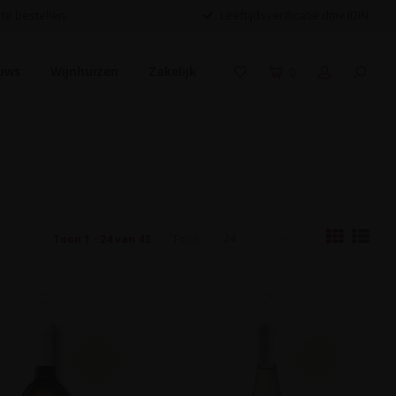
 te bestellen.
Leeftijdsverificatie dmv iDIN
uws
Wijnhuizen
Zakelijk
0
24
Toon 1 - 24 van 43
Toon: