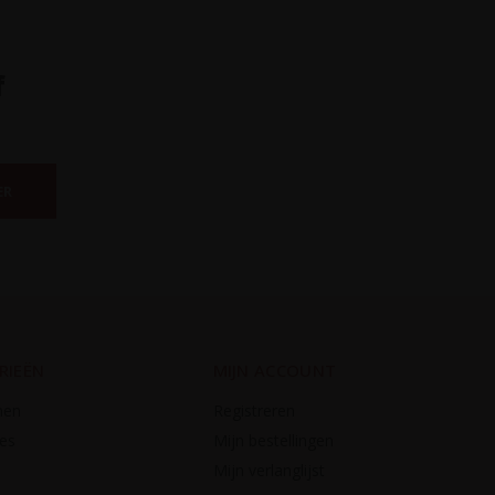
f
ER
RIEËN
MIJN ACCOUNT
nen
Registreren
es
Mijn bestellingen
Mijn verlanglijst