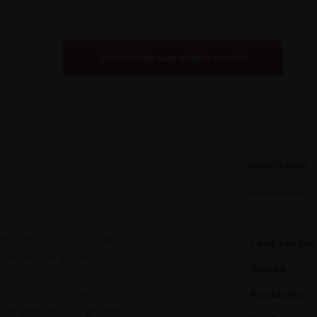
TOEVOEGEN AAN WINKELWAGEN
Specificaties
atese-massief en het Taburno-
Land van he
ier die in dit gebied stroomt.
Gebied
rden afgewisseld met bossen,
opvangen van hun zanderige (en
Producent
h wijngaardperceel, genaamd en