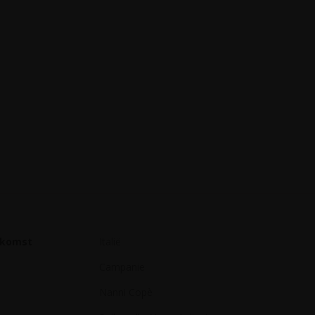
rkomst
Italië
Campanië
Nanni Copè