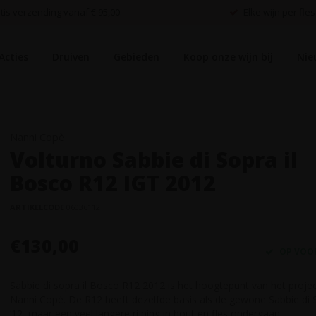
is verzending vanaf € 95,00.
Elke wijn per fles
Acties
Druiven
Gebieden
Koop onze wijn bij
Nie
Nanni Copè
Volturno Sabbie di Sopra il
Bosco R12 IGT 2012
ARTIKELCODE
06036112
€130,00
OP VOO
Sabbie di sopra il Bosco R12 2012 is het hoogtepunt van het proje
Nanni Copé. De R12 heeft dezelfde basis als de gewone Sabbie di 
’12, maar een veel langere rijping in hout en fles ondergaan.