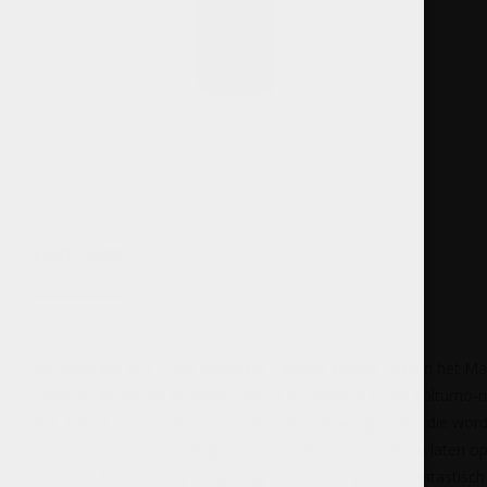
Beschrijving
We bevinden ons in het bovenste Caserta-gebied, tussen het M
massief, de zee op ongeveer dertig km afstand en de Volturno-riv
Het gebied is prachtig, bijna ongerept, met wijngaarden die wo
met lichte en steile hellingen, bodems die ons een glimp laten 
dus zeer drainerende) oorsprong: hier vinden we een fantastisc