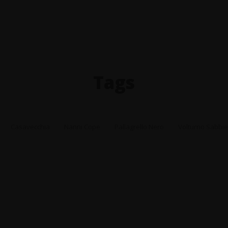
Tags
Tags
Casavecchia
Nanni Cope
Pallagrello Nero
Volturno Sabbie 