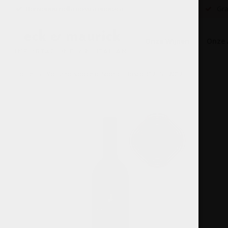
Benvenuti nella nostra enoteca...
Grat
Onze Wijnen
Onze 
Home
Volturno Sabbie di Sopra il Bosco R12 IGT 2012