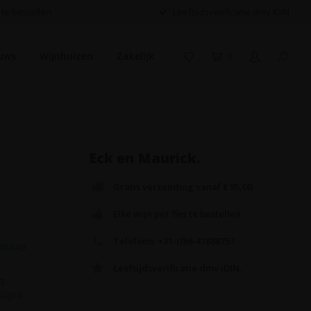
 te bestellen.
Leeftijdsverificatie dmv iDIN
uws
Wijnhuizen
Zakelijk
0
Eck en Maurick
.
Gratis verzending vanaf € 95,00.
Elke wijn per fles te bestellen.
Telefoon: +31-(0)6-47888757
RRAAD
Leeftijdsverificatie dmv iDIN.
ct
Sopra