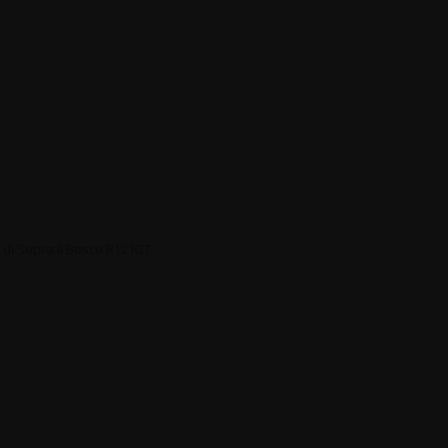
di Sopra il Bosco R12 IGT