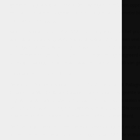
genoemd , Vigna Sopra il Bosco. Deze wijngaard heeft een oppe
een halve hectare en is gelegen op een hoogte van 215 meter b
noordwestelijke ligging.
Sabbie di sopra il Bosco R12 2012 is het hoogtepunt van het pr
dezelfde basis als de gewone Sabbie di Sopra ’12, maar een veel l
ondergaan. De 2012 was een goed jaar en door deze wijn zo’n ze
hij zien hoe mooi ze rijpt. Hout en fruit zijn perfect geïntegreer
is vlezig en sappig. Een grote wijn waar er maar zo’n 2000 van g
Houdbaarheid minstens 30 jaar.
De Volturno Sabbie di Sopra il Bosco R12 IGT bestaat uit Pallag
Casavecchia 5%. De 30 jaar Casavecchia komt van niet-geënte wi
ongeveer anderhalve eeuw. Fermentatie en maceratie in stalen va
500 liter tonneaux. Rijping in nieuwe 25% en gebruikte 75% ton
maanden. Verfijnt nog veertig maanden op fles. Is ongefilterd.
De frisheid, gecombineerd met de explosieve sappigheid en de z
om een serveertemperatuur die niet hoger is dan 17 °. De Voltur