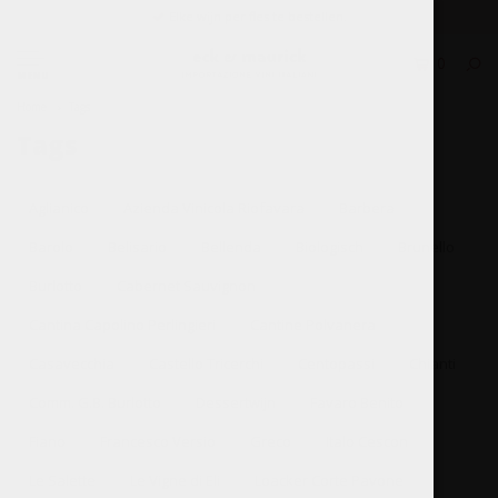
Elke wijn per fles te bestellen.
0
MENU
Home
Tags
Tags
Tags
Aglianico
Azienda Vinicola Riofavara
Barbera
Barolo
Belisario
Bellenda
Biologisch
Brunello
Burlotto
Cabernet Sauvignon
Cantina Capolino Perlingieri
Cantine Polvanera
Casavecchia
Castello Tricerchi
Centopassi
Chianti
Comm. G.B. Burlotto
Dessertwijn
Favaro Benito
Fiano
Francesco Versio
Greco
Italo Cescon
Le Salette
Le Vigne di Eli
Loacker Corte Pavone