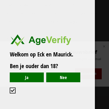
Loacker Schwarhof
Marjan Simcic
Merlot
Nanni Cope
Nebbiolo
Palladino
Pallagrello Nero
Pietracupa
Rocca di Montegrossi
Sagrantino
Sangiovese
Tabarrini
Trebbiano
Volturno Rosso Sabbie di Sopra il Bosco IGT 2014
Meld je aan voor onze nieuwsbrief
Welkom op Eck en Maurick.
Meld je aan voor onze nieuwsbrief
Ontvang de laatste updates, nieuws en aanbiedingen via email
Ontvang de laatste updates, nieuws en aanbiedingen via email
Ben je ouder dan 18?
ABONNEER