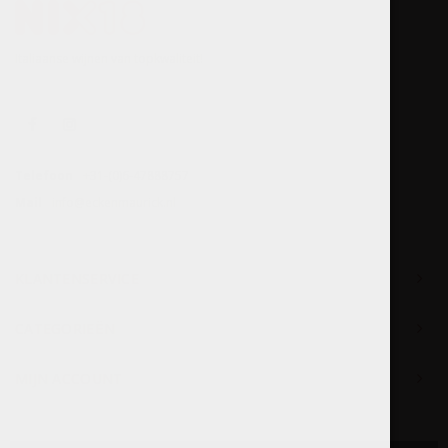
Italiaanse wijnen van topkwaliteit!
Telefoon
+31-(0)6-47888757
Mail
info@eckenmaurick.nl
KLANTENSERVICE
CATEGORIEËN
MIJN ACCOUNT