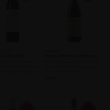
 Versio
Palladino
co DOCG 2021
Barolo Comune di Serralunga
d'Alba DOCG 2021
gonnen in 2019 met deze
Barolo samengesteld uit verschillende
was hij hij binnen 2 weken
cru van Serralunga. Serralunga staat
. Wat een geweldige wijn. De
voor kracht en machtige
k, elegant, levendig. Een
tanninestructuur, dat heeft deze wijn
€43,50
aaksensatie en finesserijke
beslist, toch is ze al heel toegankelijk.