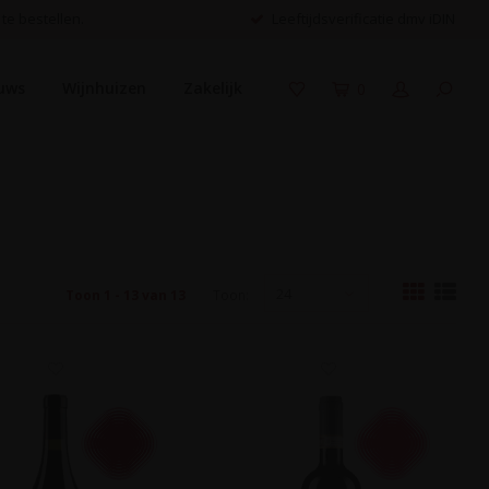
 te bestellen.
Leeftijdsverificatie dmv iDIN
uws
Wijnhuizen
Zakelijk
0
24
Toon 1 - 13 van 13
Toon: