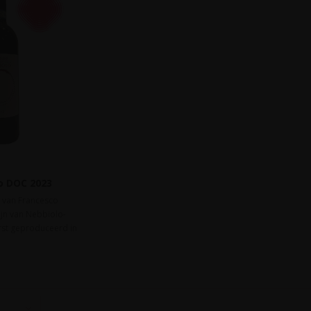
o DOC 2023
 van Francesco
ijn van Nebbiolo-
rst geproduceerd in
Vergist in staal met
pt 6 maanden in
eens 10 maanden in
ekt naar dr