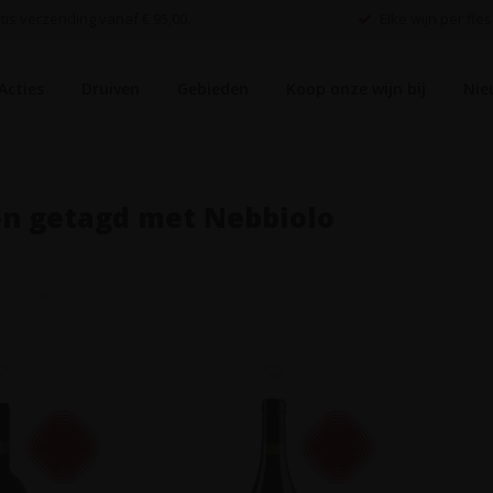
is verzending vanaf € 95,00.
Elke wijn per fles
Acties
Druiven
Gebieden
Koop onze wijn bij
Nie
n getagd met Nebbiolo