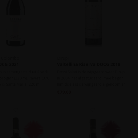
a Colombo
Dirupi
OCG 2021
Valtellina Riserva DOCG 2018
o is samengesteld uit Roddi
Dossi Salati is de wijngaard waar Dirupi
brogio" (220 m), Ravera (370
in 2004, net afgestudeerd, mee begon.
 di Santa Maria (220 m).
Inmiddels is de wijngaard eigendom en
 mooi. Elegant, verfijnd en
zijn er andere wijnen bijgekomen maar
€79,00
 balans. Zacht en nu al
dit blijft de mooiste wijn.
aangenaam om te drinken.