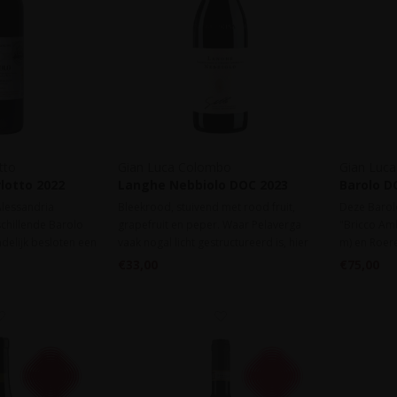
tto
Gian Luca Colombo
Gian Luc
lotto 2022
Langhe Nebbiolo DOC 2023
Barolo D
Alessandria
Bleekrood, stuivend met rood fruit,
Deze Barol
schillende Barolo
grapefruit en peper. Waar Pelaverga
"Bricco Am
delijk besloten een
vaak nogal licht gestructureerd is, hier
m) en Roere
de verschillende
een stevige wijn. Frisheid en soepele
Verbluffend
€33,00
€75,00
dronk maken deze wijn uitstekend
prachtig in
geschikt als rode wijn op warme dagen.
bijzonder 