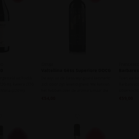
bo
Dirupi
Francesco
20
Valtellina Gèss Superiore DOCG
Barbares
2019
ngesteld uit Roddi
De wijn uit de Gess-wijngaard kenmerkt
Toen we be
220 m), Ravera (370
zich door zijn levendigheid. We kunnen
Barbaresco 
 Maria (220 m).
het hebben over de aroma's maar die
uitverkocht
egant, verfijnd en
zijn secondair aan de voortreffelijke
smaak is rij
€54,00
€59,00
acht en nu al
spanning die er heerst tussen, de
elegante sm
m om te drinken.
fijngeweven tannine, zuren en zoltigheid.
diepgang.