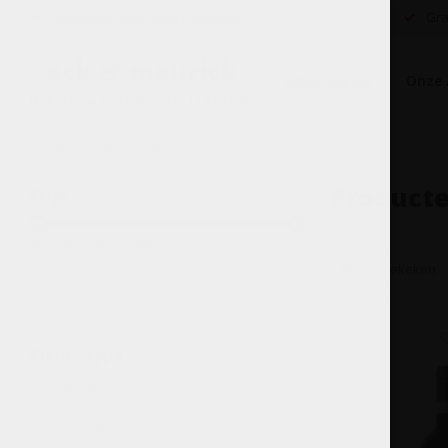
Benvenuti nella nostra enoteca...
Grat
Onze Wijnen
Onze 
Home
Tags
Nebbiolo
Producte
Prijs
Min: €
0
Max: €
100
Meest bekeken
Kleur - type
Rood
(13)
Biologisch
(3)