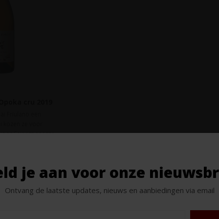
Opoka cru 2019
ai Friulano een
li kozen ze voor
e voor Sauvignonasse
 wereld ook wel
ld je aan voor onze nieuwsbr
Ontvang de laatste updates, nieuws en aanbiedingen via email