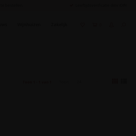
 te bestellen.
Leeftijdsverificatie dmv iDIN
uws
Wijnhuizen
Zakelijk
0
24
Toon 1 - 1 van 1
Toon: