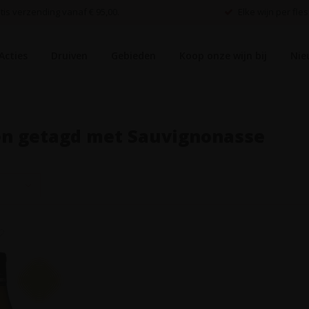
is verzending vanaf € 95,00.
Elke wijn per fles
Acties
Druiven
Gebieden
Koop onze wijn bij
Nie
en getagd met Sauvignonasse