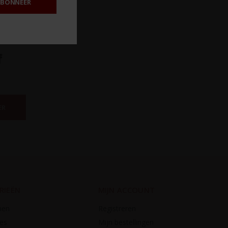
BONNEER
f
ER
RIEËN
MIJN ACCOUNT
nen
Registreren
es
Mijn bestellingen