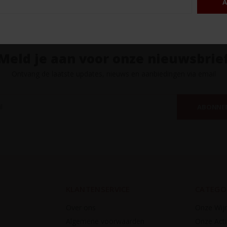
A
Meld je aan voor onze nieuwsbrie
Ontvang de laatste updates, nieuws en aanbiedingen via email
ABONNE
KLANTENSERVICE
CATEGO
Over ons
Onze Wij
Algemene voorwaarden
Onze Acti