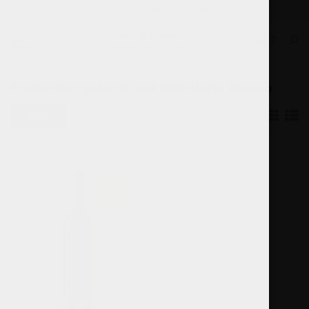
Elke wijn per fles te bestellen.
0
MENU
Home
Tags
Distilleria Amato
Producten getagd met Distilleria Amato
Filters