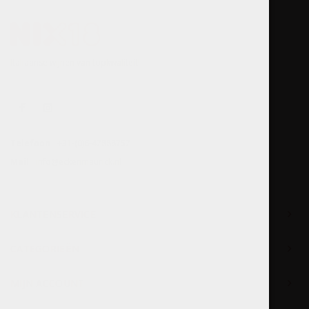
Italiaanse wijnen van topkwaliteit!
Telefoon
+31-(0)6-47888757
Mail
info@eckenmaurick.nl
KLANTENSERVICE
CATEGORIEËN
MIJN ACCOUNT