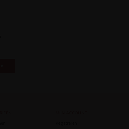
f
ER
RIEËN
MIJN ACCOUNT
nen
Registreren