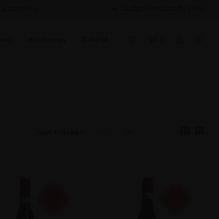
 te bestellen.
Leeftijdsverificatie dmv iDIN
uws
Wijnhuizen
Zakelijk
0
24
Toon 1 - 5 van 5
Toon: