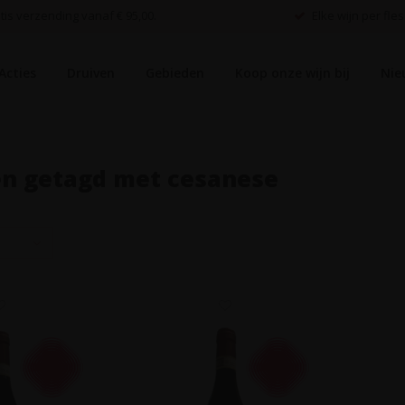
is verzending vanaf € 95,00.
Elke wijn per fles
Acties
Druiven
Gebieden
Koop onze wijn bij
Nie
n getagd met cesanese