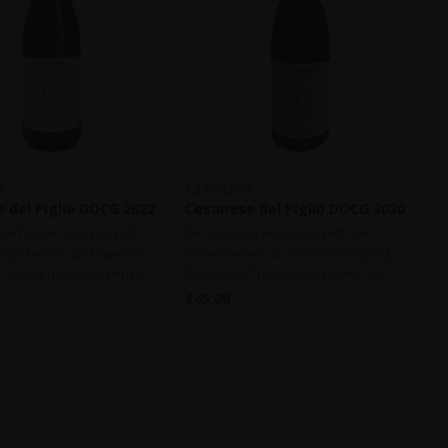
a
La Visciola
 del Piglio DOCG 2022
Cesanese del Piglio DOCG 2020
Ju Lattaro
eft wijnen met een volle
De Ju Lattaro wijngaard geeft een
rijpe bessen als braam en
Cesanese met structuur en verfijning.
s, gepaard met wat peper.
Rijp donker fruit, zwarte peper, fijne
li doet dat ook maar op
randje tannine en levendige Visciola-
€45,00
cieuze wijze. Zachte tannine,
zuren. Veel energie en een goed
n, easy drinking en verrassend
gestructureerde body, veel lengte!