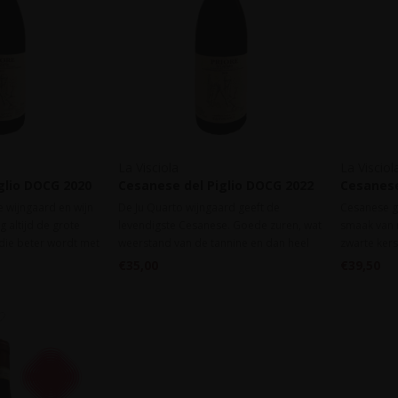
La Visciola
La Visciol
glio DOCG 2020
Cesanese del Piglio DOCG 2022
Cesanese
Ju Quarto
Vignali
e wijngaard en wijn
De Ju Quarto wijngaard geeft de
Cesanese ge
g altijd de grote
levendigste Cesanese. Goede zuren, wat
smaak van 
n die beter wordt met
weerstand van de tannine en dan heel
zwarte ker
te blindproeverijen
veel sap!
Deze Vigna
€35,00
€39,50
ch liet.
uiterst gra
frisse zure
lang.