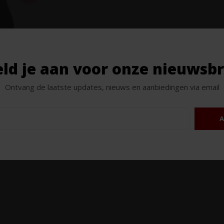
ld je aan voor onze nieuwsbr
Ontvang de laatste updates, nieuws en aanbiedingen via email
glio DOCG 2021
A
ard geeft een
ur en verfijning.
arte peper, fijne
vendige Visciola-
 en een goed
, veel lengte!