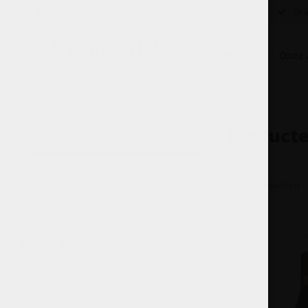
Benvenuti nella nostra enoteca...
Grat
Onze Wijnen
Onze 
Home
Tags
cesanese
Producte
Prijs
Min: €
0
Max: €
55
Meest bekeken
Kleur - type
Rood
(5)
Biologisch
(5)