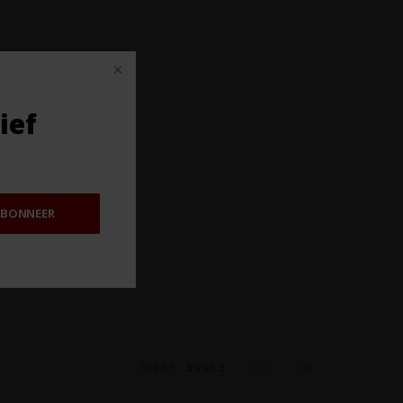
ief
BONNEER
24
Toon 1 - 5 van 5
Toon: