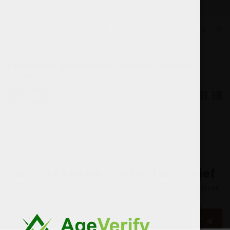
Elke wijn per fles te bestellen.
0
MENU
Home
Tags
Barbera d'Alba Superiore
Producten getagd met Barbera d'Alba
Superiore
Filters
Geen producten gevonden!...
Meld je aan voor onze nieuwsbrief
Ontvang de laatste updates, nieuws en aanbiedingen via email