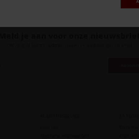
A
Meld je aan voor onze nieuwsbrie
Ontvang de laatste updates, nieuws en aanbiedingen via email
ABONNE
KLANTENSERVICE
CATEGO
Over ons
Onze Wij
Algemene voorwaarden
Onze Acti