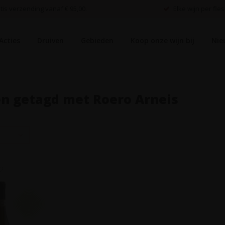
is verzending vanaf € 95,00.
Elke wijn per fles
Acties
Druiven
Gebieden
Koop onze wijn bij
Nie
n getagd met Roero Arneis