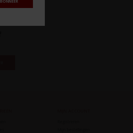
BONNEER
f
ER
RIEËN
MIJN ACCOUNT
nen
Registreren
es
Mijn bestellingen