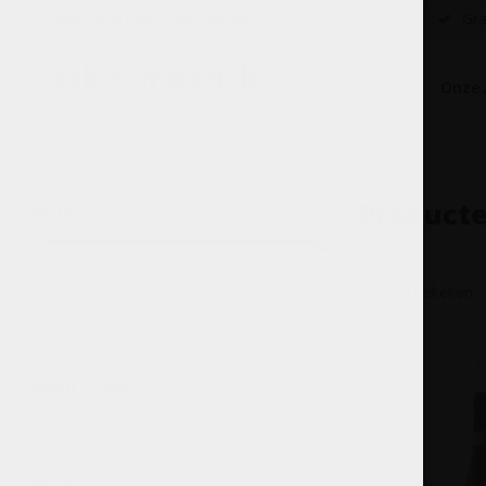
Benvenuti nella nostra enoteca...
Grat
Onze Wijnen
Onze 
Home
Tags
Roero Arneis
Producte
Prijs
Min: €
0
Max: €
20
Meest bekeken
Kleur - type
Wit
(1)