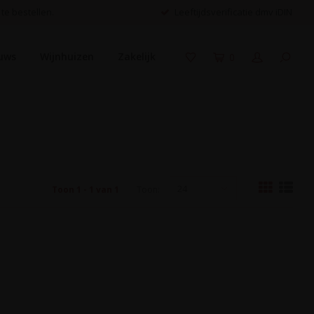
 te bestellen.
Leeftijdsverificatie dmv iDIN
uws
Wijnhuizen
Zakelijk
0
24
Toon 1 - 1 van 1
Toon: