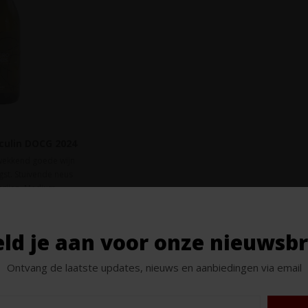
iculin DOCG 2024
gwekkend goede wijn
st. Stuivende neus
cerijen. Medium
el lengte.
ld je aan voor onze nieuwsbr
Ontvang de laatste updates, nieuws en aanbiedingen via email