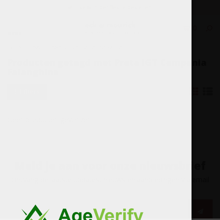
Elke wijn per fles te bestellen.
0
MENU
Home
Tags
Preta IGT Campania Falanghina
Producten getagd met Preta IGT Campania
Falanghina
Filters
Geen producten gevonden!...
Meld je aan voor onze nieuwsbrief
Ontvang de laatste updates, nieuws en aanbiedingen via email