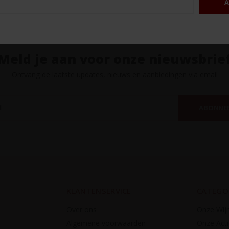
A
Meld je aan voor onze nieuwsbrie
Ontvang de laatste updates, nieuws en aanbiedingen via email
ABONNE
KLANTENSERVICE
CATEGO
Over ons
Onze Wij
Algemene voorwaarden
Onze Acti