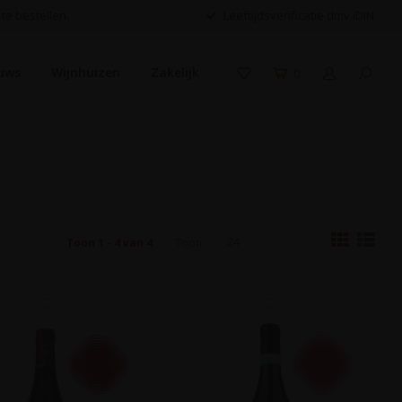
 te bestellen.
Leeftijdsverificatie dmv iDIN
uws
Wijnhuizen
Zakelijk
0
24
Toon 1 - 4 van 4
Toon: