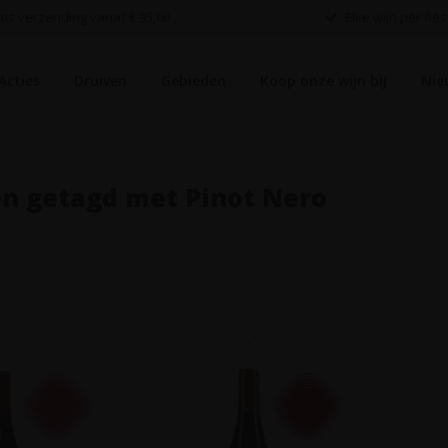
is verzending vanaf € 95,00.
Elke wijn per fles
Acties
Druiven
Gebieden
Koop onze wijn bij
Nie
n getagd met Pinot Nero