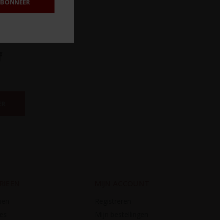
BONNEER
f
ER
RIEËN
MIJN ACCOUNT
nen
Registreren
es
Mijn bestellingen