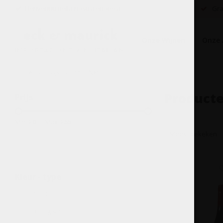
Benvenuti nella nostra enoteca...
Grat
Onze Wijnen
Onze 
Home
Tags
Pinot Nero
Producte
Prijs
Min: €
0
Max: €
55
Meest bekeken
Kleur - type
Rood
(4)
Biologisch
(1)