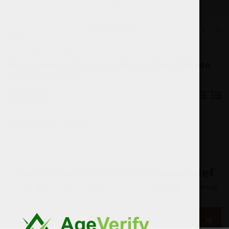
Elke wijn per fles te bestellen.
0
MENU
Home
Tags
Monvigliero Barolo DOCG Burlotto
Producten getagd met Monvigliero Barolo
DOCG Burlotto
Filters
Geen producten gevonden!...
Meld je aan voor onze nieuwsbrief
Ontvang de laatste updates, nieuws en aanbiedingen via email