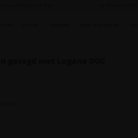
is verzending vanaf € 95,00.
Elke wijn per fles
Acties
Druiven
Gebieden
Koop onze wijn bij
Nie
en getagd met Lugana DOC
vonden!...