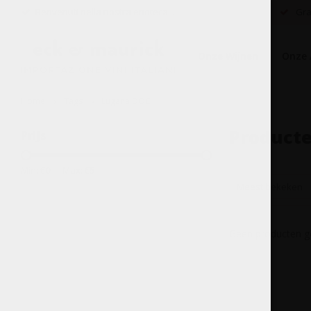
Benvenuti nella nostra enoteca...
Grat
Onze Wijnen
Onze 
Home
Tags
Lugana DOC
Product
Prijs
Min: €
0
Max: €
5
Meest bekeken
Geen producten ge