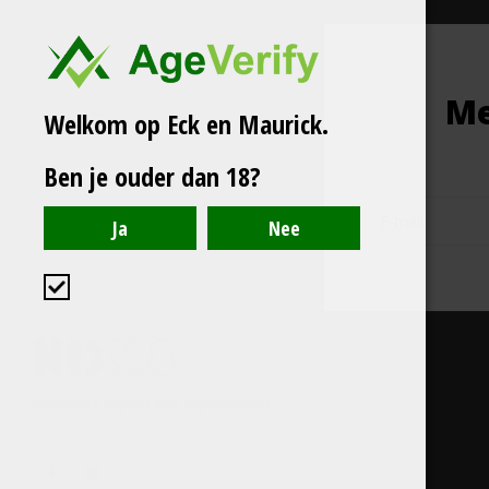
Me
Welkom op Eck en Maurick.
Ben je ouder dan 18?
Italiaanse wijnen van topkwaliteit!