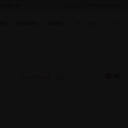
 te bestellen.
Leeftijdsverificatie dmv iDIN
uws
Wijnhuizen
Zakelijk
0
24
Toon 1 - 0 van 0
Toon: