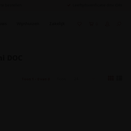
 te bestellen.
Leeftijdsverificatie dmv iDIN
uws
Wijnhuizen
Zakelijk
0
ni DOC
24
Toon 1 - 0 van 0
Toon: