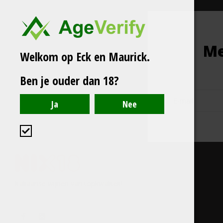
Me
Welkom op Eck en Maurick.
Ben je ouder dan 18?
Italiaanse wijnen van topkwaliteit!