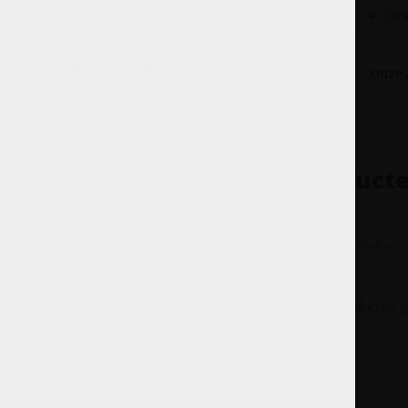
Benvenuti nella nostra enoteca...
Grat
Onze Wijnen
Onze 
Home
Tags
Etna Rosso Pignatuni DOC
Producte
Prijs
Min: €
0
Max: €
5
Meest bekeken
Geen producten ge