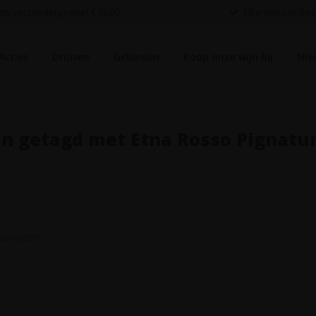
is verzending vanaf € 95,00.
Elke wijn per fles
Acties
Druiven
Gebieden
Koop onze wijn bij
Nie
n getagd met Etna Rosso Pignatu
vonden!...