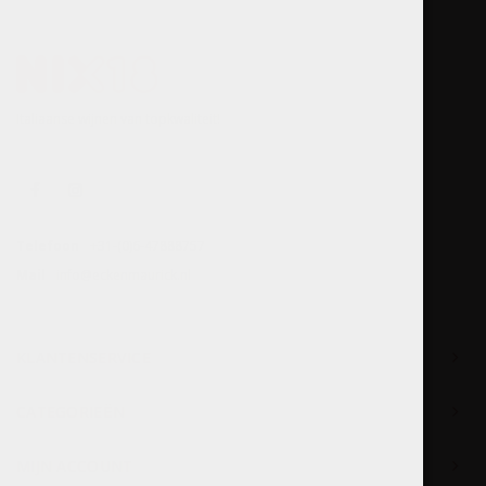
Italiaanse wijnen van topkwaliteit!
Telefoon
+31-(0)6-47888757
Mail
info@eckenmaurick.nl
KLANTENSERVICE
CATEGORIEËN
MIJN ACCOUNT