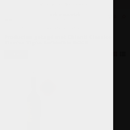
Elke wijn per fles te bestellen.
0
MENU
Home
Tags
Chianti Classico Riserva Vigna Barbischio DOCG
Producten getagd met Chianti Classico
Riserva Vigna Barbischio DOCG
Filters