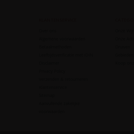
KLANTENSERVICE
CATEGO
Over ons
Onze Wij
Algemene voorwaarden
Onze Acti
Betaalmethoden
Druiven
Leeftijdsverificatie met iDIN
Gebieden
Disclaimer
Koop onze
Privacy Policy
Verzenden & retourneren
Klantenservice
Sitemap
Aanvullende zakelijke
voorwaarden