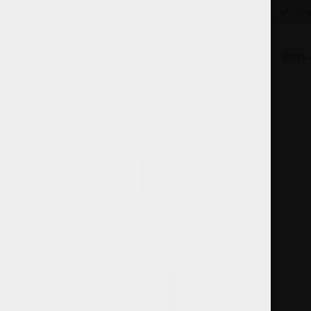
Benvenuti nella nostra enoteca...
Grat
Onze Wijnen
Onze 
Home
Rosso di Montalcino Corte Pavone DOC 2024