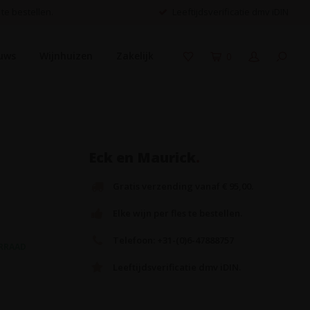
 te bestellen.
Leeftijdsverificatie dmv iDIN
uws
Wijnhuizen
Zakelijk
0
Eck en Maurick
.
Gratis verzending vanaf € 95,00.
Elke wijn per fles te bestellen.
Telefoon: +31-(0)6-47888757
RRAAD
Leeftijdsverificatie dmv iDIN.