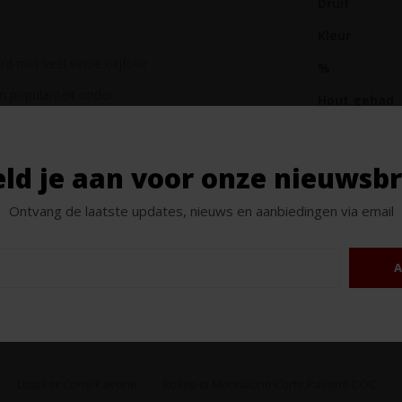
Druif
Kleur
d met veel verse olijfolie
%
n populariteit onder
Hout gehad
 Brunello geworden, maar op een
Biologisch
Inhoud
ld je aan voor onze nieuwsbr
Ontvang de laatste updates, nieuws en aanbiedingen via email
Tags
A
Tags
Loacker Corte Pavone
Rosso di Montalcino Corte Pavone DOC