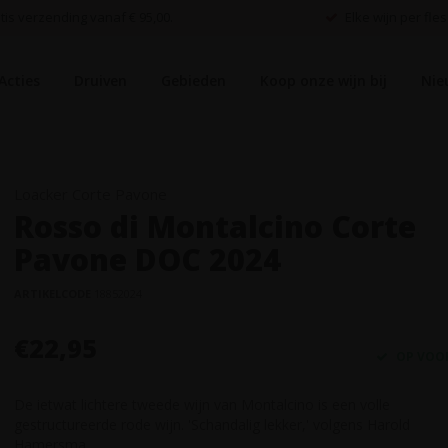
is verzending vanaf € 95,00.
Elke wijn per fles
Acties
Druiven
Gebieden
Koop onze wijn bij
Nie
Loacker Corte Pavone
Rosso di Montalcino Corte
Pavone DOC 2024
ARTIKELCODE
18852024
€22,95
OP VOO
De ietwat lichtere tweede wijn van Montalcino is een volle
gestructureerde rode wijn. 'Schandalig lekker,' volgens Harold
Hamersma.