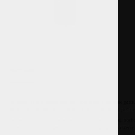
Beschrijving
De ietwat lichtere tweede wijn van Montalcino is een volle gest
Rosso komt het best tot zijn recht in combinatie met het juiste e
De kleur is Robijnrood met etherische tonen van viooltjes, bos
kruiden en tabak. Medium-bodied met levendige zuren en sterke 