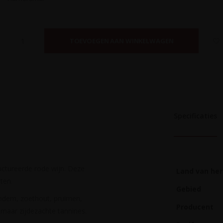
TOEVOEGEN AAN WINKELWAGEN
Specificaties
ructureerde rode wijn. Deze
Land van he
ten.
Gebied
bodem, zoethout, pruimen,
Producent
maar zijdezachte tannines.