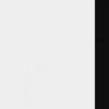
Elke wijn per fles te bestellen.
0
MENU
Home
Tags
Crissante
Producten getagd met Crissante
Filters