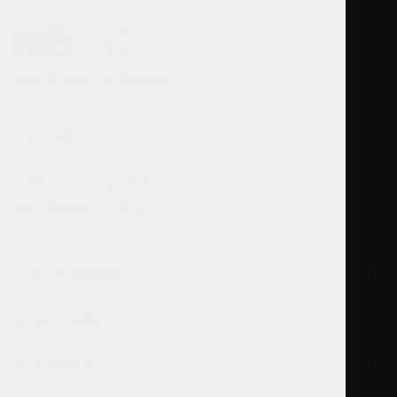
Italiaanse wijnen van topkwaliteit!
Telefoon
+31-(0)6-47888757
Mail
info@eckenmaurick.nl
KLANTENSERVICE
CATEGORIEËN
MIJN ACCOUNT